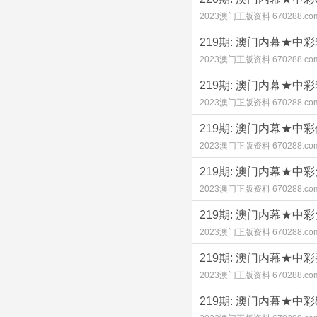
2023澳门正版资料 670288.co
219期: 澳门内幕★中
2023澳门正版资料 670288.co
219期: 澳门内幕★中
2023澳门正版资料 670288.co
219期: 澳门内幕★中
2023澳门正版资料 670288.co
219期: 澳门内幕★中
2023澳门正版资料 670288.co
219期: 澳门内幕★中
2023澳门正版资料 670288.co
219期: 澳门内幕★中
2023澳门正版资料 670288.co
219期: 澳门内幕★中彩