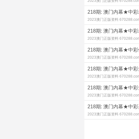
2023澳门正版资料 670288.co
218期: 澳门内幕★中
2023澳门正版资料 670288.co
218期: 澳门内幕★中
2023澳门正版资料 670288.co
218期: 澳门内幕★中
2023澳门正版资料 670288.co
218期: 澳门内幕★中
2023澳门正版资料 670288.co
218期: 澳门内幕★中
2023澳门正版资料 670288.co
218期: 澳门内幕★中
2023澳门正版资料 670288.co