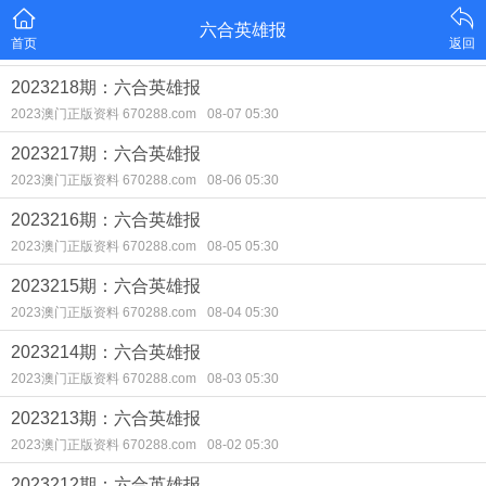
六合英雄报
首页
返回
2023218期：六合英雄报
2023澳门正版资料 670288.com
08-07 05:30
2023217期：六合英雄报
2023澳门正版资料 670288.com
08-06 05:30
2023216期：六合英雄报
2023澳门正版资料 670288.com
08-05 05:30
2023215期：六合英雄报
2023澳门正版资料 670288.com
08-04 05:30
2023214期：六合英雄报
2023澳门正版资料 670288.com
08-03 05:30
2023213期：六合英雄报
2023澳门正版资料 670288.com
08-02 05:30
2023212期：六合英雄报