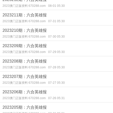
2023澳门正版资料 670288.com
08-01 05:30
2023211期：六合英雄报
2023澳门正版资料 670288.com
07-31 05:30
2023210期：六合英雄报
2023澳门正版资料 670288.com
07-30 05:30
2023209期：六合英雄报
2023澳门正版资料 670288.com
07-29 05:30
2023208期：六合英雄报
2023澳门正版资料 670288.com
07-28 05:30
2023207期：六合英雄报
2023澳门正版资料 670288.com
07-27 05:30
2023206期：六合英雄报
2023澳门正版资料 670288.com
07-26 05:31
2023205期：六合英雄报